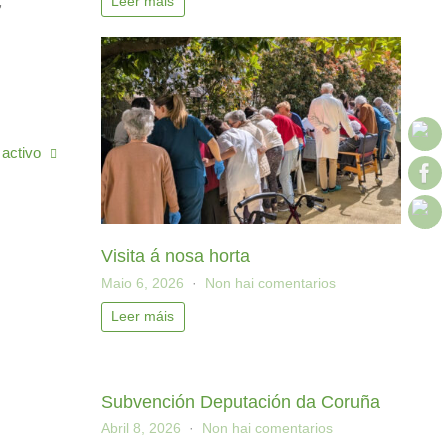
,
Leer máis
 activo
Visita á nosa horta
Maio 6, 2026
Non hai comentarios
Leer máis
Subvención Deputación da Coruña
Abril 8, 2026
Non hai comentarios