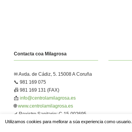
Contacta coa Milagrosa
✉ Avda. de Cádiz, 5. 15008 A Coruña
📞 981 169 075
📠 981 169 131 (FAX)
📩
info@centrolamilagrosa.es
🌐
www.centrolamilagrosa.es
✔ Rexistro Sanitario: C-15-002695
Utilizamos cookies para mellorar a súa experiencia como usuario.