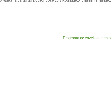
to maior”
a cargo do Doutor José Luis Rodríguez- Villamil Fernández
Programa de envellecemento