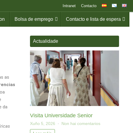
Intranet
Contacto
ion
Bolsa de emprego
Contacto e lista de espera
Actualidade
as as
rencias
coa
e
e da
Visita Universidade Senior
Xuño 5, 2026
Non hai comentarios
íricas