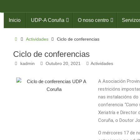
Inicio
UDP-A Coruña
O noso centro
Servizo
Actividades
Ciclo de conferencias
Ciclo de conferencias
kadmin
Outubro 20, 2021
Actividades
A Asociación Provin
restricións impost
nas instalacións do
conferencia
“Como v
Xeriatría e Director
Coruña, o Doutor Jos
O mércores 17 de no