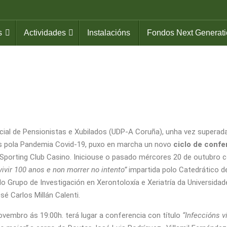
s
Actividades
Instalacións
Fondos Next Generat
cial de Pensionistas e Xubilados (UDP-A Coruña), unha vez superad
as pola Pandemia Covid-19, puxo en marcha un novo
ciclo de confe
 Sporting Club Casino. Iniciouse o pasado mércores 20 de outubro 
ivir 100 anos e non morrer no intento”
impartida polo Catedrático d
 do Grupo de Investigación en Xerontoloxía e Xeriatría da Universidad
é Carlos Millán Calenti.
vembro ás 19:00h. terá lugar a conferencia con título
“Infeccións v