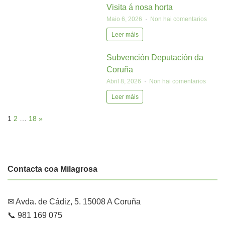
Visita á nosa horta
Maio 6, 2026
Non hai comentarios
Leer máis
Subvención Deputación da
Coruña
Abril 8, 2026
Non hai comentarios
Leer máis
1
2
…
18
»
Contacta coa Milagrosa
✉ Avda. de Cádiz, 5. 15008 A Coruña
📞 981 169 075