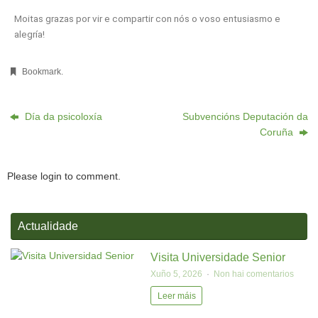
Moitas grazas por vir e compartir con nós o voso entusiasmo e
alegría!
Bookmark
.
Día da psicoloxía
Subvencións Deputación da
Coruña
Please login to comment.
Actualidade
Visita Universidade Senior
Xuño 5, 2026
Non hai comentarios
Leer máis