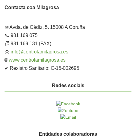
Contacta coa Milagrosa
✉ Avda. de Cádiz, 5. 15008 A Coruña
📞 981 169 075
📠 981 169 131 (FAX)
📩
info@centrolamilagrosa.es
🌐
www.centrolamilagrosa.es
✔ Rexistro Sanitario: C-15-002695
Redes sociais
Entidades colaboradoras