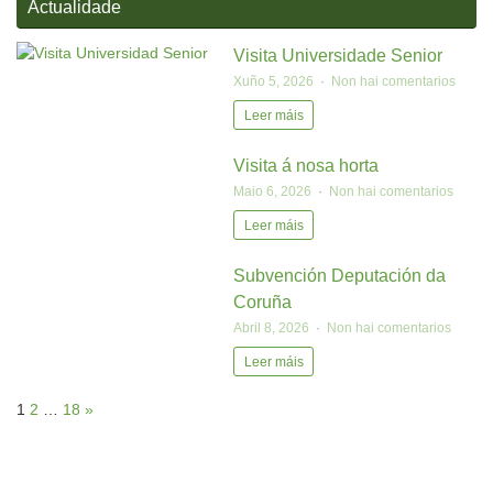
Actualidade
Visita Universidade Senior
Xuño 5, 2026
Non hai comentarios
Leer máis
Visita á nosa horta
Maio 6, 2026
Non hai comentarios
Leer máis
Subvención Deputación da
Coruña
Abril 8, 2026
Non hai comentarios
Leer máis
1
2
…
18
»