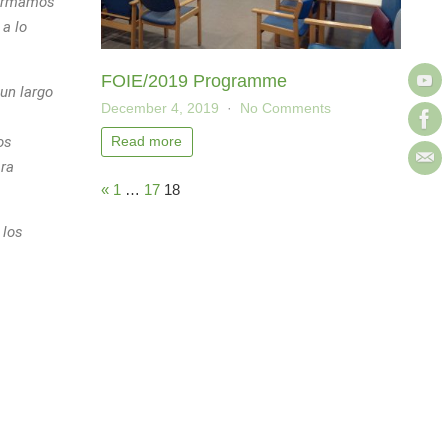
 formamos
 a lo
FOIE/2019 Programme
un largo
December 4, 2019
No Comments
os
Read more
ara
«
1
…
17
18
 los