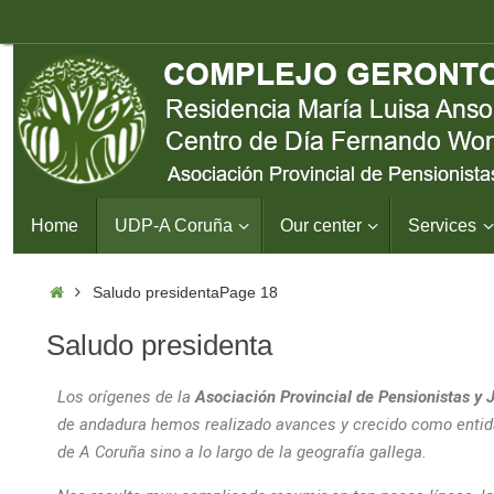
Home
UDP-A Coruña
Our center
Services
Saludo presidenta
Page 18
Saludo presidenta
Los orígenes de la
A
sociación Provincial de Pensionistas y
de andadura hemos realizado avances y crecido como entida
de A Coruña sino a lo largo de la geografía gallega.