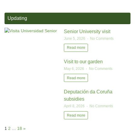
Updating
Senior University visit
June 5, 2026
No Comments
Read more
Visit to our garden
May 6, 2026
No Comments
Read more
Deputación da Coruña
subsidies
April 8, 2026
No Comments
Read more
1
2
…
18
»