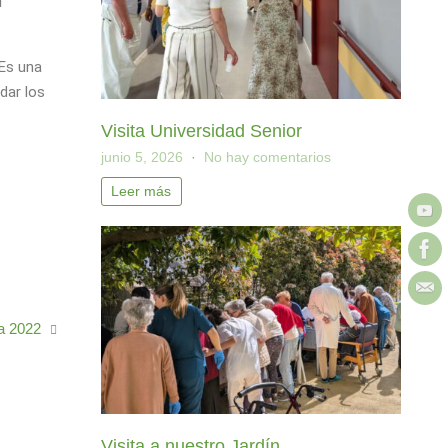
l
 Es una
dar los
Visita Universidad Senior
junio 5, 2026
No hay comentarios
Leer más
ña 2022
Visita a nuestro Jardín