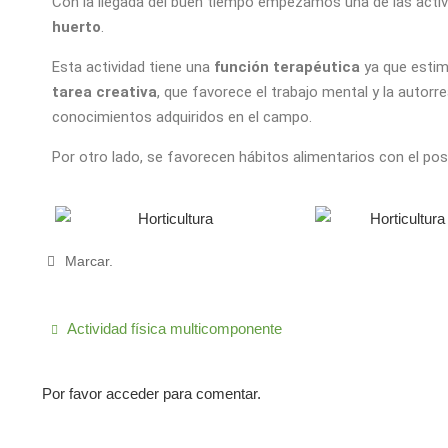
Con la llegada del buen tiempo empezamos una de las activ
huerto
.
Esta actividad tiene una
función terapéutica
ya que estimu
tarea creativa
, que favorece el trabajo mental y la autorr
conocimientos adquiridos en el campo.
Por otro lado, se favorecen hábitos alimentarios con el pos
Marcar
.
Actividad física multicomponente
Por favor acceder para comentar.