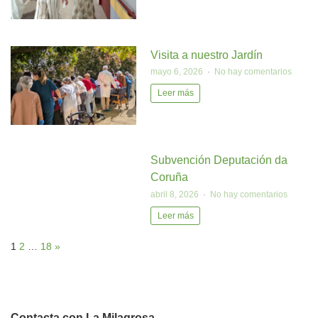
Visita a nuestro Jardín
mayo 6, 2026
No hay comentarios
Leer más
Subvención Deputación da
Coruña
abril 8, 2026
No hay comentarios
Leer más
1
2
…
18
»
Contacta con La Milagrosa