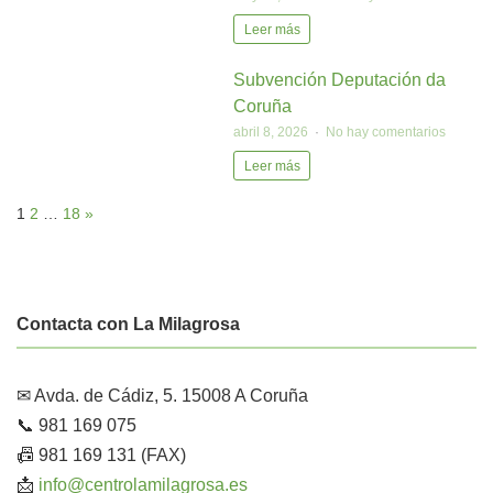
Leer más
Subvención Deputación da
Coruña
abril 8, 2026
No hay comentarios
Leer más
1
2
…
18
»
Contacta con La Milagrosa
✉ Avda. de Cádiz, 5. 15008 A Coruña
📞 981 169 075
📠 981 169 131 (FAX)
📩
info@centrolamilagrosa.es